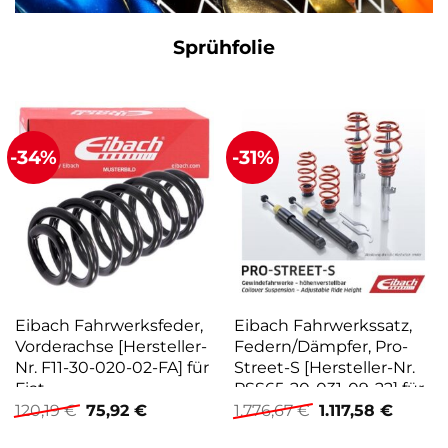
Sprühfolie
-34%
-31%
Eibach Fahrwerksfeder,
Eibach Fahrwerkssatz,
Vorderachse [Hersteller-
Federn/Dämpfer, Pro-
Nr. F11-30-020-02-FA] für
Street-S [Hersteller-Nr.
Fiat
PSS65-20-031-09-22] für
Ursprünglicher
Aktueller
Ursprünglicher
Aktuel
BMW
120,19
€
75,92
€
1.776,67
€
1.117,58
€
Preis
Preis
Preis
Preis
war:
ist:
war:
ist: