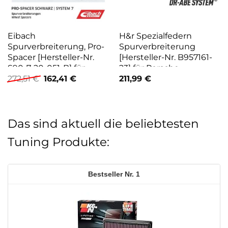
Eibach
H&r Spezialfedern
Spurverbreiterung, Pro-
Spurverbreiterung
Spacer [Hersteller-Nr.
[Hersteller-Nr. B957161-
S90-7-20-051-B] für
23] für Porsche
Ursprünglicher
Aktueller
BMW
272,51
€
162,41
€
211,99
€
Preis
Preis
war:
ist:
272,51 €
162,41 €.
Das sind aktuell die beliebtesten
Tuning Produkte:
1