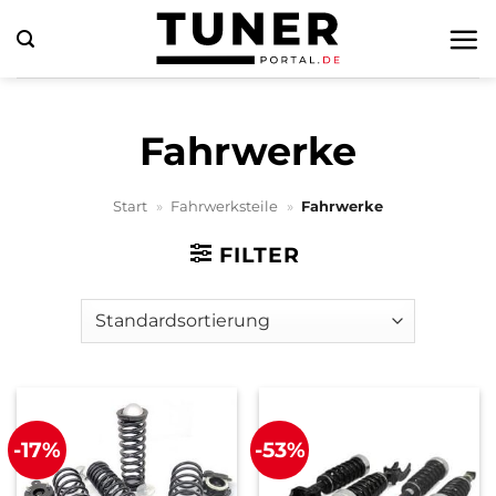
Zum
Inhalt
springen
Fahrwerke
Start
»
Fahrwerksteile
»
Fahrwerke
FILTER
-17%
-53%