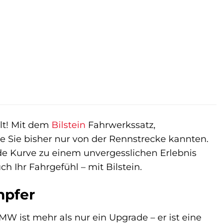
er
eller
s
99 €.
lt! Mit dem
Bilstein
Fahrwerkssatz,
ie Sie bisher nur von der Rennstrecke kannten.
jede Kurve zu einem unvergesslichen Erlebnis
h Ihr Fahrgefühl – mit Bilstein.
mpfer
MW ist mehr als nur ein Upgrade – er ist eine