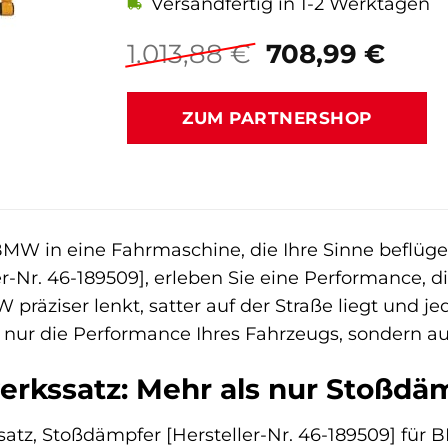
Versandfertig in 1-2 Werktagen
Ursprünglich
Aktu
1.013,88
€
708,99
€
Preis
Prei
war:
ist:
ZUM PARTNERSHOP
1.013,88 €
708,
MW in eine Fahrmaschine, die Ihre Sinne beflüge
er-Nr. 46-189509], erleben Sie eine Performance, d
 präziser lenkt, satter auf der Straße liegt und 
t nur die Performance Ihres Fahrzeugs, sondern auc
werkssatz: Mehr als nur Stoßdä
atz, Stoßdämpfer [Hersteller-Nr. 46-189509] für B