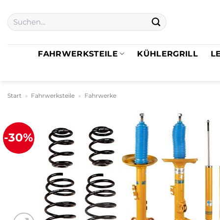
Zum
Suchen
Inhalt
nach:
springen
FAHRWERKSTEILE
KÜHLERGRILL
L
Start
»
Fahrwerksteile
»
Fahrwerke
-30%