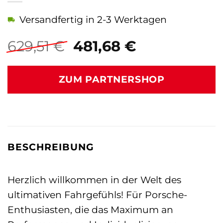
Versandfertig in 2-3 Werktagen
Ursprünglicher
Aktueller
629,51
€
481,68
€
Preis
Preis
war:
ist:
ZUM PARTNERSHOP
629,51 €
481,68 €.
BESCHREIBUNG
Herzlich willkommen in der Welt des
ultimativen Fahrgefühls! Für Porsche-
Enthusiasten, die das Maximum an