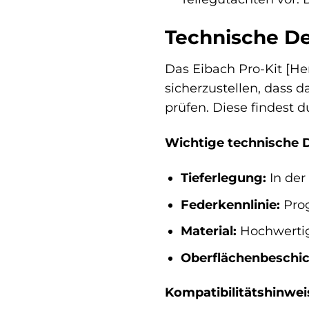
Technische Det
Das Eibach Pro-Kit [Her
sicherzustellen, dass d
prüfen. Diese findest 
Wichtige technische D
Tieferlegung:
In der
Federkennlinie:
Prog
Material:
Hochwertig
Oberflächenbeschi
Kompatibilitätshinwei