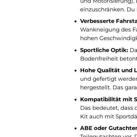
und Motorisierung). 
einzuschränken. Du 
Verbesserte Fahrstab
Wankneigung des Fahr
hohen Geschwindigk
Sportliche Optik:
Das
Bodenfreiheit beton
Hohe Qualität und L
und gefertigt werden
hergestellt. Das gar
Kompatibilität mit 
Das bedeutet, dass d
Kit auch mit Sportd
ABE oder Gutachte
Teilegutachten vor. 