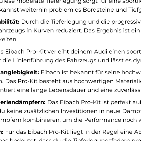
Diese moderate Tieferlegung sorgt für eine sportli
kannst weiterhin problemlos Bordsteine und Tief
ilität:
Durch die Tieferlegung und die progressiv
zeugs in Kurven reduziert. Das Ergebnis ist ein 
eiten.
 Eibach Pro-Kit verleiht deinem Audi einen sport
t die Linienführung des Fahrzeugs und lässt es d
anglebigkeit:
Eibach ist bekannt für seine hochw
. Das Pro-Kit besteht aus hochwertigen Materiali
antiert eine lange Lebensdauer und eine zuverläs
Seriendämpfern:
Das Eibach Pro-Kit ist perfekt a
u keine zusätzlichen Investitionen in neue Dämpf
ämpfern kombinieren, um die Performance noch we
n:
Für das Eibach Pro-Kit liegt in der Regel eine A
Das bedeutet, dass du die Tieferlegungsfedern pr