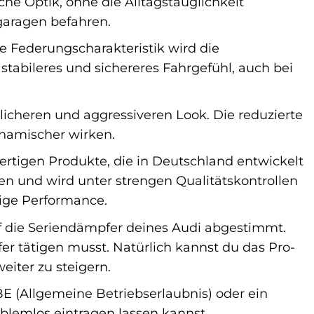
che Optik, ohne die Alltagstauglichkeit
garagen befahren.
e Federungscharakteristik wird die
stabileres und sichereres Fahrgefühl, auch bei
licheren und aggressiveren Look. Die reduzierte
ynamischer wirken.
ertigen Produkte, die in Deutschland entwickelt
en und wird unter strengen Qualitätskontrollen
sige Performance.
uf die Seriendämpfer deines Audi abgestimmt.
er tätigen musst. Natürlich kannst du das Pro-
iter zu steigern.
BE (Allgemeine Betriebserlaubnis) oder ein
oblemlos eintragen lassen kannst.