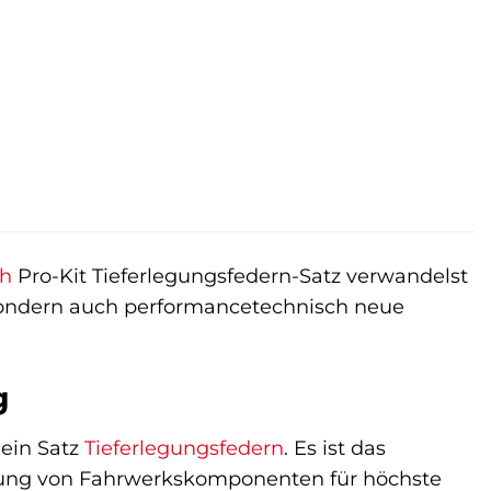
r
ler
 €.
ch
Pro-Kit Tieferlegungsfedern-Satz verwandelst
, sondern auch performancetechnisch neue
g
 ein Satz
Tieferlegungsfedern
. Es ist das
klung von Fahrwerkskomponenten für höchste