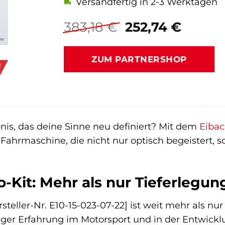
Versandfertig in 2-3 Werktagen
Ursprüngliche
Aktuel
383,18
€
252,74
€
Preis
Preis
war:
ist:
ZUM PARTNERSHOP
383,18 €
252,74
bnis, das deine Sinne neu definiert? Mit dem
Eiba
 Fahrmaschine, die nicht nur optisch begeistert
-Kit: Mehr als nur Tieferlegun
steller-Nr. E10-15-023-07-22] ist weit mehr als nur
nger Erfahrung im Motorsport und in der Entwic