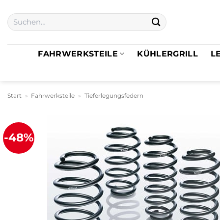
Zum
Suchen
Inhalt
nach:
springen
FAHRWERKSTEILE
KÜHLERGRILL
L
Start
»
Fahrwerksteile
»
Tieferlegungsfedern
-48%