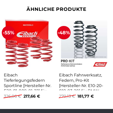
ÄHNLICHE PRODUKTE
-55%
-48%
Eibach
Eibach Fahrwerksatz,
Tieferlegungsfedern
Federn, Pro-Kit
Sportline [Hersteller-Nr.
[Hersteller-Nr. E10-20-
E20-81-009-01-22] für
018-03-20] für BMW
Ursprünglicher
Aktueller
Ursprünglicher
Aktueller
Seat
326,06
€
217,66
€
270,13
€
181,77
€
Preis
Preis
Preis
Preis
war:
ist:
war:
ist:
326,06 €
217,66 €.
270,13 €
181,77 €.