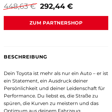
Ursprünglicher
Aktueller
448,63
€
292,44
€
Preis
Preis
war:
ist:
ZUM PARTNERSHOP
448,63 €
292,44 €.
BESCHREIBUNG
Dein Toyota ist mehr als nur ein Auto – er ist
ein Statement, ein Ausdruck deiner
Persönlichkeit und deiner Leidenschaft für
Performance. Du liebst es, die Straße zu
spüren, die Kurven zu meistern und das
Optimum aus deinem Fahrzeug