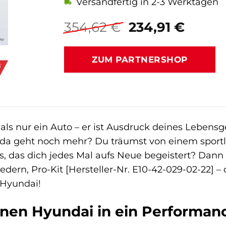
Versandfertig in 2-3 Werktagen
Ursprüngliche
Aktue
354,62
€
234,91
€
Preis
Preis
war:
ist:
ZUM PARTNERSHOP
354,62 €
234,91
ls nur ein Auto – er ist Ausdruck deines Lebensgef
, da geht noch mehr? Du träumst von einem sportl
, das dich jedes Mal aufs Neue begeistert? Dann 
Federn, Pro-Kit [Hersteller-Nr. E10-42-029-02-22] 
 Hyundai!
nen Hyundai in ein Performan