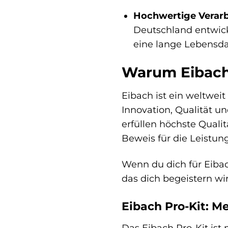
Hochwertige Verarb
Deutschland entwick
eine lange Lebensda
Warum Eibach
Eibach ist ein weltwei
Innovation, Qualität u
erfüllen höchste Quali
Beweis für die Leistu
Wenn du dich für Eibac
das dich begeistern wir
Eibach Pro-Kit: M
Das Eibach Pro-Kit ist 