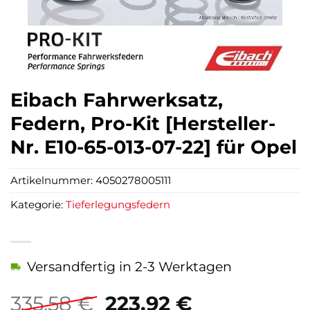
Eibach Fahrwerksatz,
Federn, Pro-Kit [Hersteller-
Nr. E10-65-013-07-22] für Opel
Artikelnummer:
4050278005111
Kategorie:
Tieferlegungsfedern
Versandfertig in 2-3 Werktagen
Ursprünglicher
Aktueller
335,58
€
223,92
€