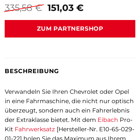
Ursprünglicher
Aktueller
335,58
€
151,03
€
Preis
Preis
war:
ist:
ZUM PARTNERSHOP
335,58 €
151,03 €.
BESCHREIBUNG
Verwandeln Sie Ihren Chevrolet oder Opel
in eine Fahrmaschine, die nicht nur optisch
überzeugt, sondern auch ein Fahrerlebnis
der Extraklasse bietet. Mit dem
Eibach
Pro-
Kit
Fahrwerksatz
[Hersteller-Nr. E10-65-029-
01-22] holen Sie das Maximum aus Ihrem