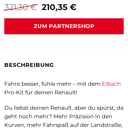
Ursprünglicher
Aktueller
321,30
€
210,35
€
Preis
Preis
war:
ist:
ZUM PARTNERSHOP
321,30 €
210,35 €.
BESCHREIBUNG
Fahre besser, fühle mehr – mit dem
Eibach
Pro-Kit für deinen Renault!
Du liebst deinen Renault, aber du spürst, da
geht noch mehr? Mehr Präzision in den
Kurven, mehr Fahrspaß auf der Landstraße,