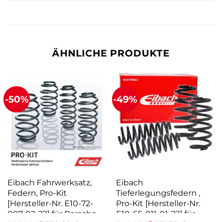
ÄHNLICHE PRODUKTE
-50%
-49%
Eibach Fahrwerksatz,
Eibach
Federn, Pro-Kit
Tieferlegungsfedern ,
[Hersteller-Nr. E10-72-
Pro-Kit [Hersteller-Nr.
007-02-22] für Porsche
E10-65-011-01-22] für