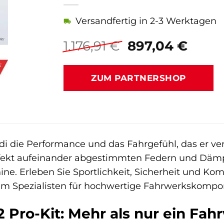
Versandfertig in 2-3 Werktagen
Ursprüngliche
Aktue
1.176,91
€
897,04
€
Preis
Preis
war:
ist:
ZUM PARTNERSHOP
1.176,91 €
897,0
di die Performance und das Fahrgefühl, das er ve
rfekt aufeinander abgestimmten Federn und Dämpf
e. Erleben Sie Sportlichkeit, Sicherheit und Kom
m Spezialisten für hochwertige Fahrwerkskompo
 Pro-Kit: Mehr als nur ein Fah