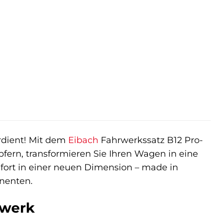
r
ller
4 €.
rdient! Mit dem
Eibach
Fahrwerkssatz B12 Pro-
ern, transformieren Sie Ihren Wagen in eine
fort in einer neuen Dimension – made in
nenten.
rwerk