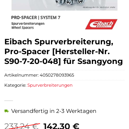
Eibach Spurverbreiterung,
Pro-Spacer [Hersteller-Nr.
S90-7-20-048] für Ssangyong
Artikelnummer:
4050278093965
Kategorie:
Spurverbreiterungen
Versandfertig in 2-3 Werktagen
Ursprünglicher
Aktueller
233,24
€
142,30
€