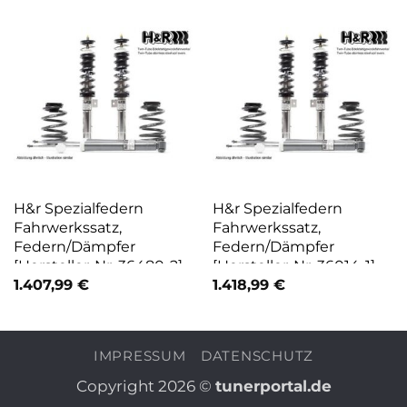
H&r Spezialfedern
H&r Spezialfedern
Fahrwerkssatz,
Fahrwerkssatz,
Federn/Dämpfer
Federn/Dämpfer
[Hersteller-Nr. 36480-2]
[Hersteller-Nr. 36014-1]
für BMW
für VW
1.407,99
€
1.418,99
€
IMPRESSUM
DATENSCHUTZ
Copyright 2026 ©
tunerportal.de