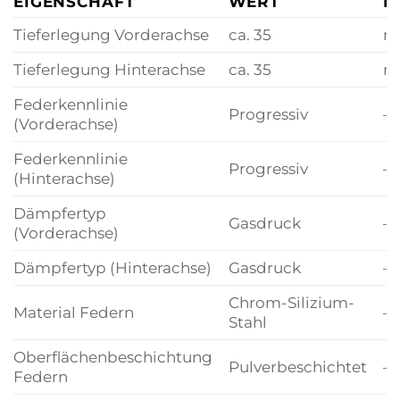
EIGENSCHAFT
WERT
E
Tieferlegung Vorderachse
ca. 35
m
Tieferlegung Hinterachse
ca. 35
m
Federkennlinie
Progressiv
–
(Vorderachse)
Federkennlinie
Progressiv
–
(Hinterachse)
Dämpfertyp
Gasdruck
–
(Vorderachse)
Dämpfertyp (Hinterachse)
Gasdruck
–
Chrom-Silizium-
Material Federn
–
Stahl
Oberflächenbeschichtung
Pulverbeschichtet
–
Federn