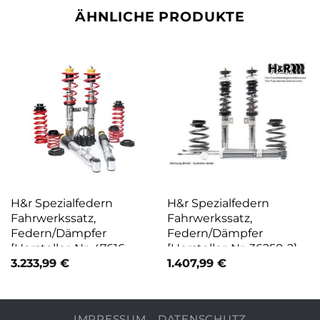
ÄHNLICHE PRODUKTE
H&r Spezialfedern
H&r Spezialfedern
Fahrwerkssatz,
Fahrwerkssatz,
Federn/Dämpfer
Federn/Dämpfer
[Hersteller-Nr. 47616-
[Hersteller-Nr. 36258-2]
3VS] für BMW
für Audi, Seat, Skoda, VW
3.233,99
€
1.407,99
€
IMPRESSUM
DATENSCHUTZ