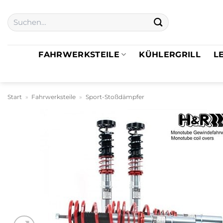
Zum
Suchen
Inhalt
nach:
springen
FAHRWERKSTEILE
KÜHLERGRILL
L
Start
»
Fahrwerksteile
»
Sport-Stoßdämpfer