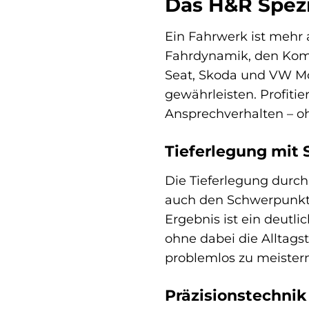
Das H&R Spezi
Ein Fahrwerk ist mehr a
Fahrdynamik, den Komfo
Seat, Skoda und VW Mod
gewährleisten. Profiti
Ansprechverhalten – o
Tieferlegung mit 
Die Tieferlegung durch
auch den Schwerpunkt. 
Ergebnis ist ein deutli
ohne dabei die Alltags
problemlos zu meistern
Präzisionstechni