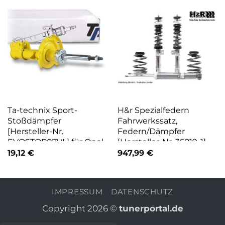
Ta-technix Sport-
H&r Spezialfedern
Stoßdämpfer
Fahrwerkssatz,
[Hersteller-Nr.
Federn/Dämpfer
EVOSTOP07VL] für Opel
[Hersteller-Nr. 35819-1]
für VW
19,12
€
947,99
€
IMPRESSUM
DATENSCHUTZ
Copyright 2026 ©
tunerportal.de