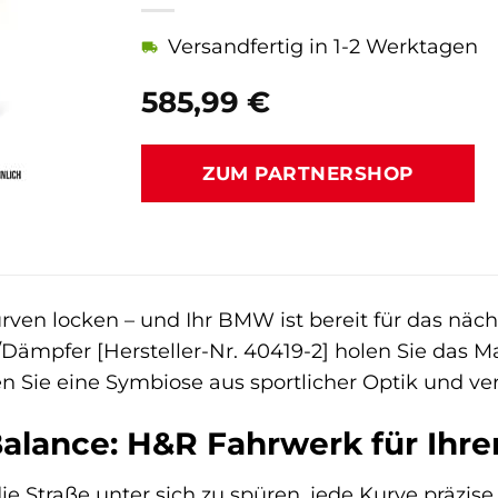
Versandfertig in 1-2 Werktagen
585,99
€
ZUM PARTNERSHOP
Kurven locken – und Ihr BMW ist bereit für das näc
/Dämpfer [Hersteller-Nr. 40419-2] holen Sie da
n Sie eine Symbiose aus sportlicher Optik und ver
Balance: H&R Fahrwerk für Ih
die Straße unter sich zu spüren, jede Kurve präzi