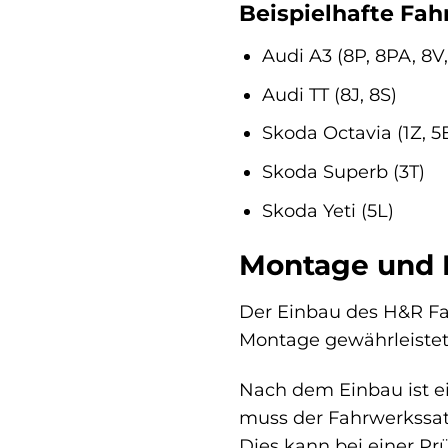
Beispielhafte Fah
Audi A3 (8P, 8PA, 8V
Audi TT (8J, 8S)
Skoda Octavia (1Z, 5
Skoda Superb (3T)
Skoda Yeti (5L)
Montage und E
Der Einbau des H&R Fah
Montage gewährleistet 
Nach dem Einbau ist e
muss der Fahrwerkssat
Dies kann bei einer Prü