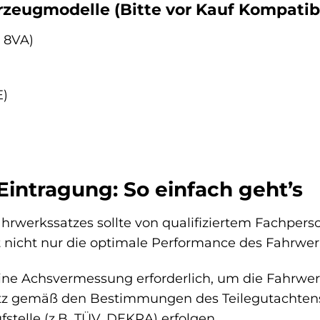
rzeugmodelle (Bitte vor Kauf Kompatibil
, 8VA)
E)
intragung: So einfach geht’s
rwerkssatzes sollte von qualifiziertem Fachperso
nicht nur die optimale Performance des Fahrwerk
ine Achsvermessung erforderlich, um die Fahrwer
z gemäß den Bestimmungen des Teilegutachtens 
fstelle (z.B. TÜV, DEKRA) erfolgen.