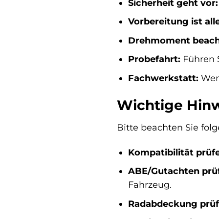
Sicherheit geht vor:
Vorbereitung ist all
Drehmoment beach
Probefahrt:
Führen S
Fachwerkstatt:
Wenn
Wichtige Hin
Bitte beachten Sie fol
Kompatibilität prüf
ABE/Gutachten prü
Fahrzeug.
Radabdeckung prüf