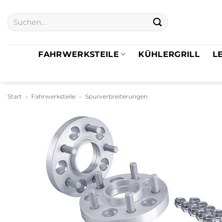
Zum
Suchen
Inhalt
nach:
springen
FAHRWERKSTEILE
KÜHLERGRILL
L
Start
»
Fahrwerksteile
»
Spurverbreiterungen