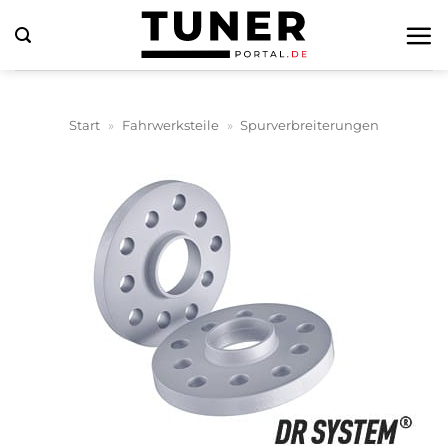
Zum
Inhalt
springen
Start
»
Fahrwerksteile
»
Spurverbreiterungen