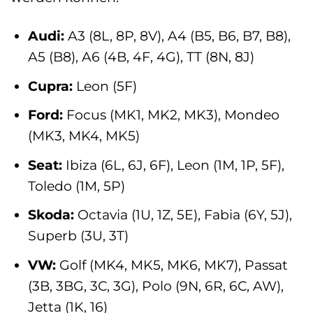
Audi:
A3 (8L, 8P, 8V), A4 (B5, B6, B7, B8),
A5 (B8), A6 (4B, 4F, 4G), TT (8N, 8J)
Cupra:
Leon (5F)
Ford:
Focus (MK1, MK2, MK3), Mondeo
(MK3, MK4, MK5)
Seat:
Ibiza (6L, 6J, 6F), Leon (1M, 1P, 5F),
Toledo (1M, 5P)
Skoda:
Octavia (1U, 1Z, 5E), Fabia (6Y, 5J),
Superb (3U, 3T)
VW:
Golf (MK4, MK5, MK6, MK7), Passat
(3B, 3BG, 3C, 3G), Polo (9N, 6R, 6C, AW),
Jetta (1K, 16)