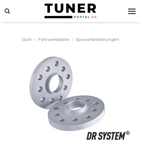
Zum
Inhalt
springen
Start
»
Fahrwerksteile
»
Spurverbreiterungen