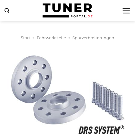
Zum
Inhalt
springen
Start
»
Fahrwerksteile
»
Spurverbreiterungen