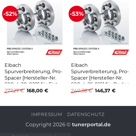
-52%
-53%
Eibach
Eibach
Spurverbreiterung, Pro-
Spurverbreiterung, Pro-
Spacer [Hersteller-Nr.
Spacer [Hersteller-Nr.
S90-4-20-028] für Fiat,
S90-4-25-015] für Dodge,
Ursprünglicher
Aktueller
Ursprünglicher
Aktuelle
Mitsubishi
Jeep
277,27
€
168,00
€
240,38
€
146,37
€
Preis
Preis
Preis
Preis
war:
ist:
war:
ist:
277,27 €
168,00 €.
240,38 €
146,37 €.
IMPRESSUM
DATENSCHUTZ
Copyright 2026 ©
tunerportal.de