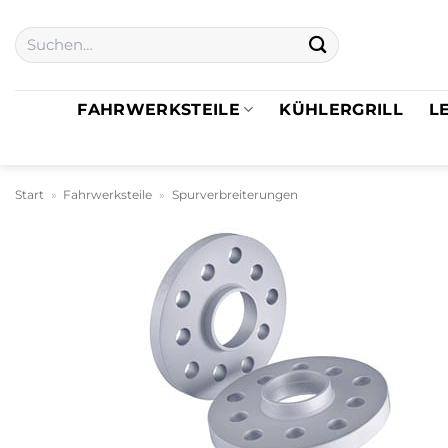
Zum
Suchen
Inhalt
nach:
springen
FAHRWERKSTEILE
KÜHLERGRILL
L
Start
»
Fahrwerksteile
»
Spurverbreiterungen