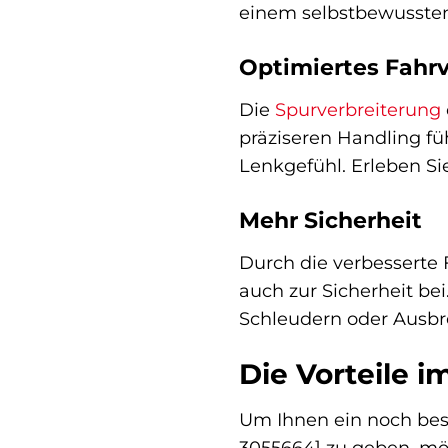
einem selbstbewussten 
Optimiertes Fahr
Die
Spurverbreiterung
präziseren Handling füh
Lenkgefühl. Erleben Si
Mehr Sicherheit
Durch die verbesserte 
auch zur Sicherheit bei
Schleudern oder Ausbr
Die Vorteile i
Um Ihnen ein noch bess
3055664] zu geben, mö