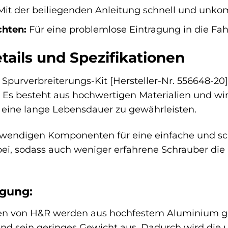
it der beiliegenden Anleitung schnell und unkompl
chten:
Für eine problemlose Eintragung in die Fa
tails und Spezifikationen
Spurverbreiterungs-Kit [Hersteller-Nr. 556648-20]
 Es besteht aus hochwertigen Materialien und wird
 eine lange Lebensdauer zu gewährleisten.
otwendigen Komponenten für eine einfache und sch
bei, sodass auch weniger erfahrene Schrauber die
igung:
en von H&R werden aus hochfestem Aluminium gefe
und sein geringes Gewicht aus. Dadurch wird die u