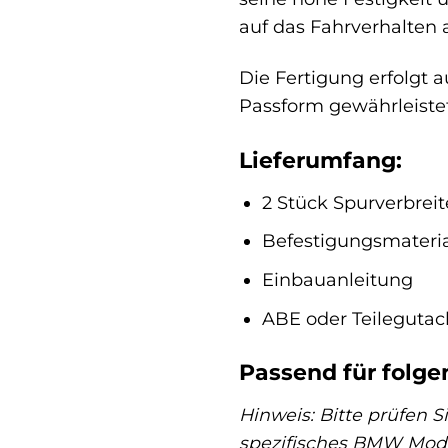
auf das Fahrverhalten 
Die Fertigung erfolgt
Passform gewährleistet.
Lieferumfang:
2 Stück Spurverbreit
Befestigungsmaterial
Einbauanleitung
ABE oder Teilegutac
Passend für folg
Hinweis: Bitte prüfen S
spezifisches BMW Modell