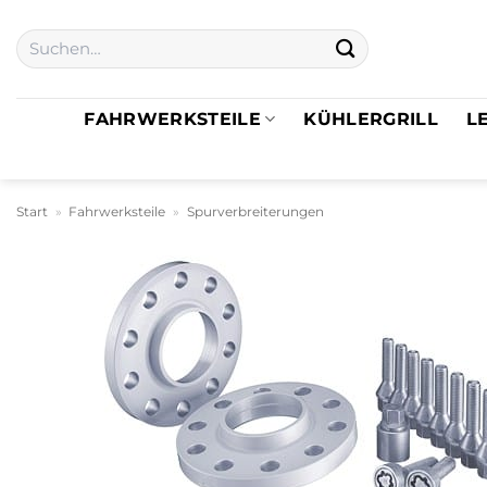
Zum
Suchen
Inhalt
nach:
springen
FAHRWERKSTEILE
KÜHLERGRILL
L
Start
»
Fahrwerksteile
»
Spurverbreiterungen