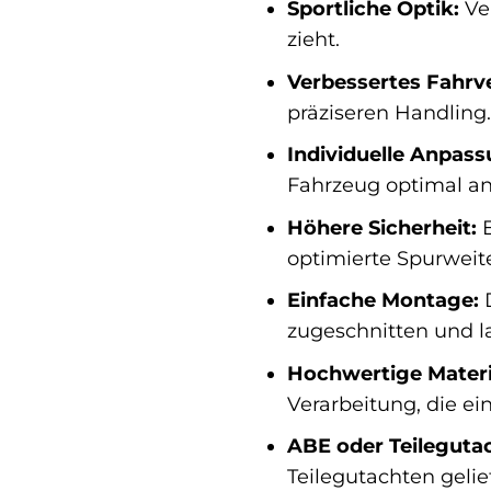
Sportliche Optik:
Ver
zieht.
Verbessertes Fahrve
präziseren Handling.
Individuelle Anpass
Fahrzeug optimal an
Höhere Sicherheit:
E
optimierte Spurweit
Einfache Montage:
D
zugeschnitten und l
Hochwertige Materi
Verarbeitung, die e
ABE oder Teileguta
Teilegutachten gelie