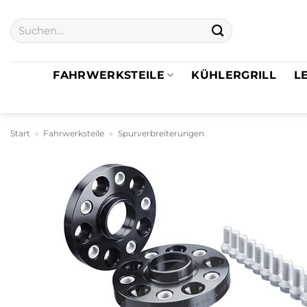
Zum
Suchen
Inhalt
nach:
springen
FAHRWERKSTEILE
KÜHLERGRILL
L
Start
»
Fahrwerksteile
»
Spurverbreiterungen