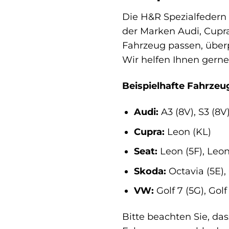
Die H&R Spezialfedern 
der Marken Audi, Cupra
Fahrzeug passen, überpr
Wir helfen Ihnen gerne 
Beispielhafte Fahrzeug
Audi:
A3 (8V), S3 (8V)
Cupra:
Leon (KL)
Seat:
Leon (5F), Leon
Skoda:
Octavia (5E),
VW:
Golf 7 (5G), Golf
Bitte beachten Sie, da