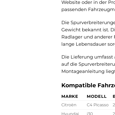
Website oder in der Pr
passenden Fahrzeugmo
Die Spurverbreiterunge
Gewicht bekannt ist. D
Radlager und anderer F
lange Lebensdauer sor
Die Lieferung umfasst 
auf die Spurverbreiteru
Montageanleitung liegt 
Kompatible Fahrz
MARKE
MODELL
Citroën
C4 Picasso
Hyundai
i30
2