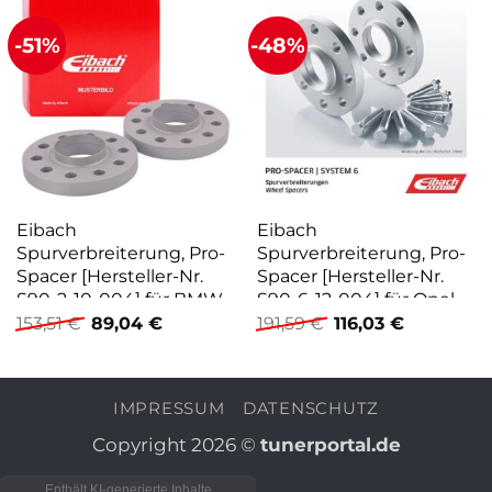
-51%
-48%
Eibach
Eibach
Spurverbreiterung, Pro-
Spurverbreiterung, Pro-
Spacer [Hersteller-Nr.
Spacer [Hersteller-Nr.
S90-2-10-004] für BMW,
S90-6-12-004] für Opel,
Ursprünglicher
Aktueller
Ursprünglicher
Aktueller
Land Rover
Vauxhall
153,51
€
89,04
€
191,59
€
116,03
€
Preis
Preis
Preis
Preis
war:
ist:
war:
ist:
153,51 €
89,04 €.
191,59 €
116,03 €.
IMPRESSUM
DATENSCHUTZ
Copyright 2026 ©
tunerportal.de