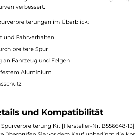
urven verbessert.
purverbreiterungen im Überblick:
ät und Fahrverhalten
urch breitere Spur
 an Fahrzeug und Felgen
chfestem Aluminium
nsschutz
ails und Kompatibilität
Spurverbreiterung Kit [Hersteller-Nr. B556648-13
te überprüfen Sie vor dem Kauf unbedingt die Ko