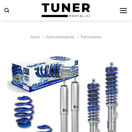
Zum
Inhalt
springen
Start
»
Fahrwerksteile
»
Fahrwerke