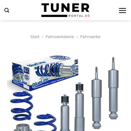
Zum
Inhalt
springen
Start
»
Fahrwerksteile
»
Fahrwerke