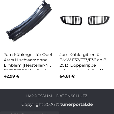
Jom Kühlergrill für Opel
Jom Kühlergitter für
Astra H schwarz ohne
BMW F32/F33/F36 ab Bj.
Emblem [Hersteller-Nr.
2013, Doppelrippe
6320029OE] für Opel
schwarz [Hersteller-Nr.
5211054JOE] für BMW
42,99
€
64,81
€
IMPRESSUM
DATENSCHUTZ
Copyright 2026 ©
tunerportal.de