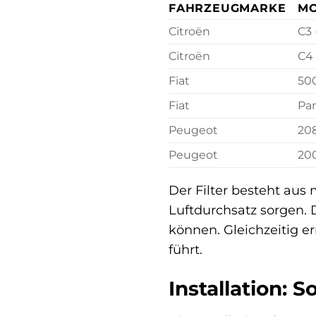
FAHRZEUGMARKE
MO
Citroën
C3 
Citroën
C4
Fiat
500
Fiat
Pan
Peugeot
208
Peugeot
200
Der Filter besteht aus
Luftdurchsatz sorgen. 
können. Gleichzeitig 
führt.
Installation: S