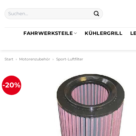
Zum
Suchen
Inhalt
nach:
springen
FAHRWERKSTEILE
KÜHLERGRILL
L
Start
»
Motorenzubehör
»
Sport-Luftfilter
-20%