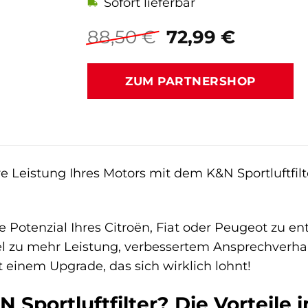
Sofort lieferbar
Ursprünglicher
Aktuell
88,50
€
72,99
€
Preis
Preis
war:
ist:
ZUM PARTNERSHOP
88,50 €
72,99 €.
e Leistung Ihres Motors mit dem K&N Sportluftfilte
lle Potenzial Ihres Citroën, Fiat oder Peugeot zu en
sel zu mehr Leistung, verbessertem Ansprechverh
t einem Upgrade, das sich wirklich lohnt!
Sportluftfilter? Die Vorteile 