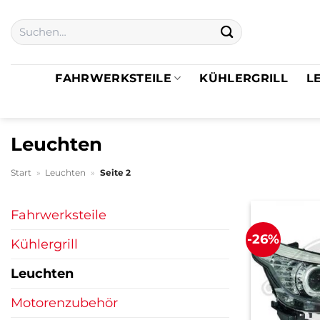
Zum
Suchen
Inhalt
nach:
springen
FAHRWERKSTEILE
KÜHLERGRILL
L
Leuchten
Start
»
Leuchten
»
Seite 2
Fahrwerksteile
-26%
Kühlergrill
Leuchten
Motorenzubehör