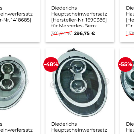
s
Diederichs
Die
einwerfersatz
Hauptscheinwerfersatz
Hau
r-Nr. 1418685]
[Hersteller-Nr. 1690386]
[He
für Mercedes-Benz
für
Ursprünglicher
Aktueller
301,94
€
296,75
€
1.5
Preis
Preis
war:
ist:
301,94 €
296,75 €.
-48%
-55%
s
Diederichs
Die
einwerfersatz
Hauptscheinwerfersatz
Hau