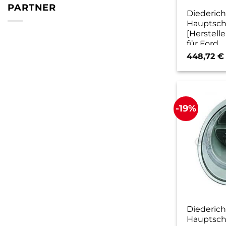
PARTNER
Diederich
Hauptsch
[Herstelle
für Ford
448,72
€
-19%
Diederich
Hauptsch