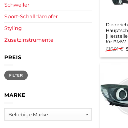
Schweller
Sport-Schalldämpfer
Diederich
Styling
Hauptsch
[Herstelle
Zusatzinstrumente
für BMW
616,91
€
P
PREIS
w
6
Min.
Max.
FILTER
Preis
Preis
MARKE