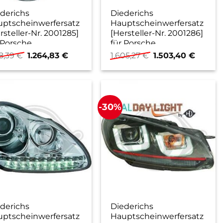
derichs
Diederichs
ptscheinwerfersatz
Hauptscheinwerfersatz
rsteller-Nr. 2001285]
[Hersteller-Nr. 2001286]
 Porsche
für Porsche
Ursprünglicher
Aktueller
Ursprünglicher
Aktuell
18,39
€
1.264,83
€
1.605,27
€
1.503,40
€
Preis
Preis
Preis
Preis
war:
ist:
war:
ist:
1.518,39 €
1.264,83 €.
1.605,27 €
1.503,4
-30%
derichs
Diederichs
ptscheinwerfersatz
Hauptscheinwerfersatz