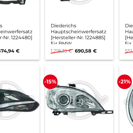
s
Diederichs
Die
einwerfersatz
Hauptscheinwerfersatz
Hau
r-Nr. 1224480]
[Hersteller-Nr. 1224885]
[He
für BMW
fü
Ursprünglicher
Aktueller
Ursprünglicher
Aktueller
574,94
€
1.218,35
€
690,58
€
551
reis
Preis
Preis
Preis
ar:
ist:
war:
ist:
16,91 €
574,94 €.
1.218,35 €
690,58 €.
-15%
-21%