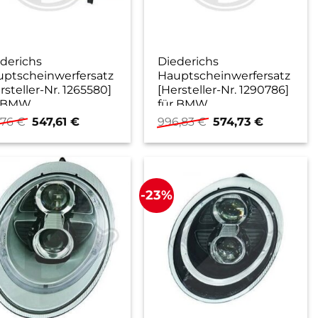
derichs
Diederichs
ptscheinwerfersatz
Hauptscheinwerfersatz
rsteller-Nr. 1265580]
[Hersteller-Nr. 1290786]
r BMW
für BMW
Ursprünglicher
Aktueller
Ursprünglicher
Aktueller
,76
€
547,61
€
996,83
€
574,73
€
Preis
Preis
Preis
Preis
war:
ist:
war:
ist:
551,76 €
547,61 €.
996,83 €
574,73 €.
-23%