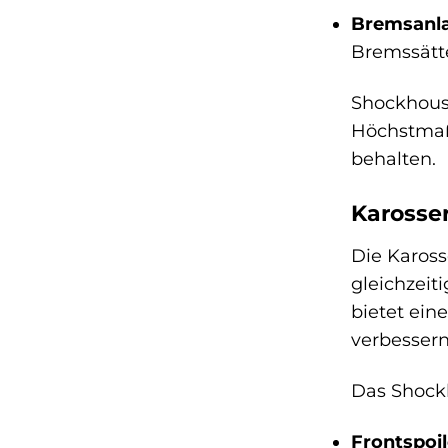
Bremsanla
Bremssätt
Shockhouse
Höchstmaß 
behalten.
Karosser
Die Kaross
gleichzeit
bietet ein
verbessern
Das Shockh
Frontspoil