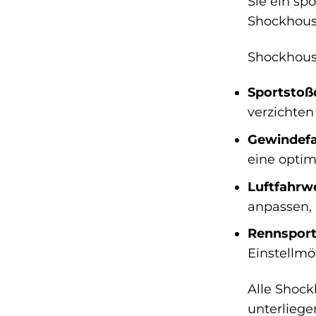
Sie ein sp
Shockhous
Shockhous
Sportstoß
verzichten
Gewindef
eine optim
Luftfahrw
anpassen, 
Rennsport
Einstellmö
Alle Shoc
unterliege