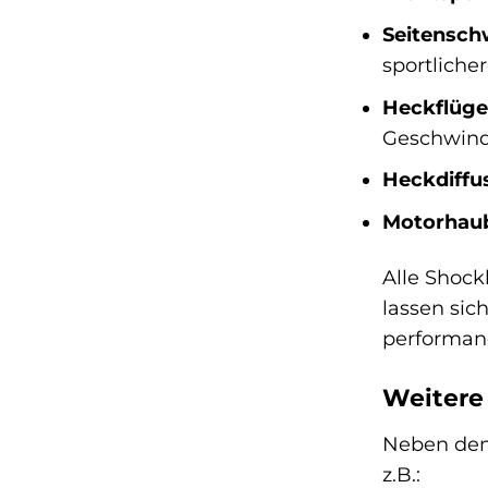
Seitenschw
sportlicher
Heckflüge
Geschwind
Heckdiffu
Motorhau
Alle Shock
lassen sic
performanc
Weitere
Neben den 
z.B.: