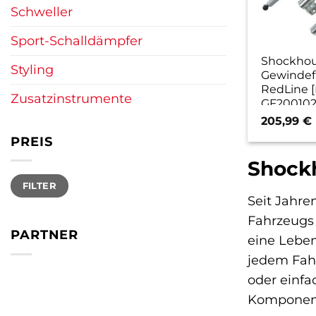
Schweller
Sport-Schalldämpfer
Shockho
Styling
Gewindef
RedLine [
Zusatzinstrumente
GF200102
205,99
€
PREIS
Shockh
Min.
Max.
FILTER
Preis
Preis
Seit Jahre
Fahrzeugs 
PARTNER
eine Leben
jedem Fahr
oder einfa
Komponente