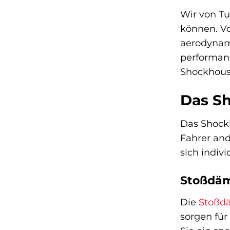
Wir von Tu
können. V
aerodynami
performanc
Shockhous
Das Sh
Das Shockh
Fahrer and
sich indiv
Stoßdäm
Die
Stoßd
sorgen für