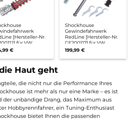
ockhouse
Shockhouse
windefahrwerk
Gewindefahrwerk
Line [Hersteller-Nr.
RedLine [Hersteller-Nr.
00112] für VW
GF200117] für VW
4,99
€
199,99
€
die Haut geht
teile, die nicht nur die Performance Ihres
khouse ist mehr als nur eine Marke – es ist
und der unbändige Drang, das Maximum aus
ter Hobbyrennfahrer, ein Tuning-Enthusiast
hockhouse bietet Ihnen die passenden