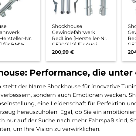
use
Shockhouse
Sh
ahrwerk
Gewindefahrwerk
Ge
Hersteller-Nr.
RedLine [Hersteller-Nr.
Red
] für BMW
GF200110] für Audi,
GF2
Seat, Skoda, VW
200,99
€
20
ouse: Performance, die unter 
n steht der Name Shockhouse für innovative Tuning
verbessern, sondern auch Emotionen wecken. Shoc
seinstellung, eine Leidenschaft für Perfektion 
zeug herauszuholen. Egal, ob Sie ein ambitionier
ch nur auf der Suche nach mehr Fahrspaß sind, S
n, um Ihre Vision zu verwirklichen.