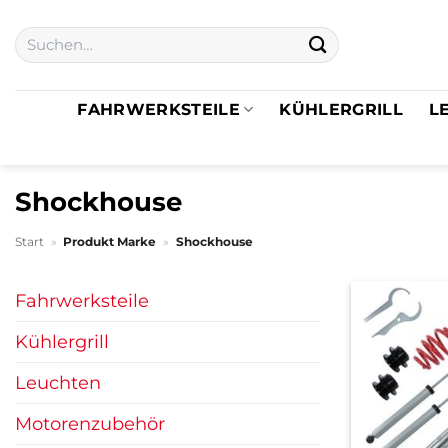
Zum
Suchen
Inhalt
nach:
springen
FAHRWERKSTEILE
KÜHLERGRILL
L
Shockhouse
Start
»
Produkt Marke
»
Shockhouse
Fahrwerksteile
Kühlergrill
Leuchten
Motorenzubehör