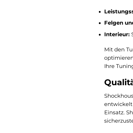
Leistungs
Felgen und
Interieur:
S
Mit den Tu
optimieren
Ihre Tunin
Qualit
Shockhouse
entwickel
Einsatz. 
sicherzust