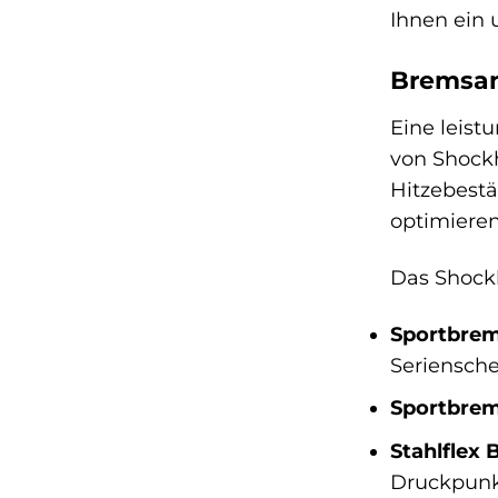
Ihnen ein 
Bremsan
Eine leist
von Shock
Hitzebestä
optimiere
Das Shock
Sportbrem
Seriensche
Sportbrem
Stahlflex 
Druckpunk